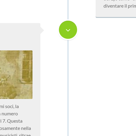
diventare il pri
i soci, la
un numero
i 7. Questa
losamente nella
usicisti, ritrae