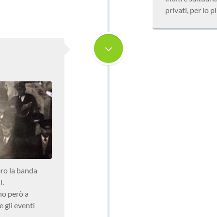
privati, per lo 
ero la banda
i.
no però a
e gli eventi