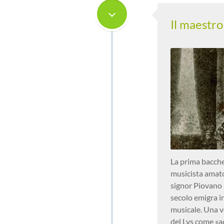
Il maestr
La prima bacchet
musicista amato
signor Piovano 
secolo emigra i
musicale. Una vo
del Lys come «a