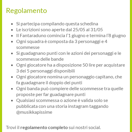
Regolamento
Si partecipa compilando questa schedina
Le iscrizioni sono aperte
dal 25/05 al 31/05
Il Fantaraduno comincia l’
1 giugno
e termina l’
8 giugno
Ogni squadra è composta da
3 personaggi
e
4
scommesse
Si guadagnano punti con le
azioni
dei
personaggi
e le
scommesse
delle
bande
Ogni giocatore ha a disposizione
50 lire
per acquistare
3
dei 5
personaggi
disponibili
Ogni giocatore nomina un
personaggio capitano
, che
fa guadagnare il doppio dei punti
Ogni banda può compiere delle scommesse tra quelle
proposte per far guadagnare punti
Qualsiasi scommessa o azione è valida solo se
pubblicata con una storia
instagram
taggando
@musikkapissime
Trovi il
regolamento completo
sui nostri social.