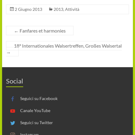
2 Giugno 2013
2013
,
Attività
←
Fanfares et harmonies
18° Internationales Walsertreffen, Großes Walsertal
→
Social
Seguici su Facebook
Canale YouTube
Seguici su Twitter
Instagram