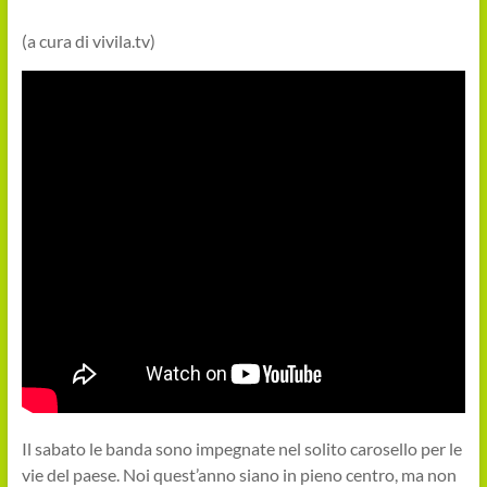
(a cura di vivila.tv)
Il sabato le banda sono impegnate nel solito carosello per le
vie del paese. Noi quest’anno siano in pieno centro, ma non