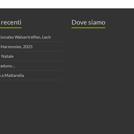
 recenti
Dove siamo
tionales Walsertreffen, Lech
s Harmonies, 2025
 Natale
l raduno…
 a Mattarella