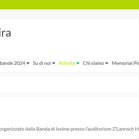
ira
 bande 2024
Su di noi
Attività
Chi siamo
Memorial Pi
 organizzato dalla Banda di Issime presso l’auditorium Z’Lannsch H