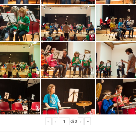
«
‹
di
3
›
»