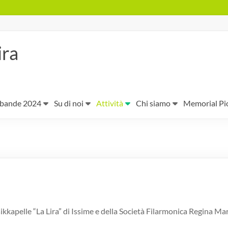
ira
 bande 2024
Su di noi
Attività
Chi siamo
Memorial Pi
usikkapelle “La Lira” di Issime e della Società Filarmonica Regina M