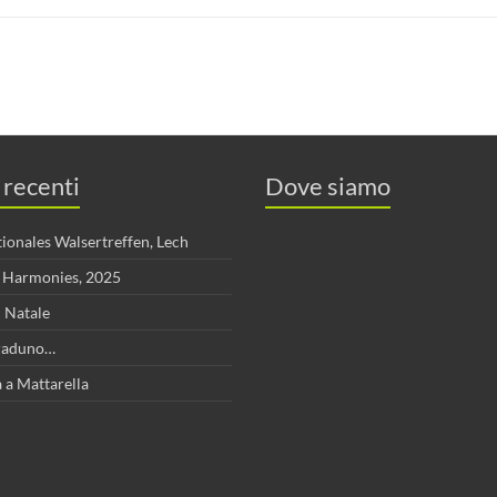
 recenti
Dove siamo
tionales Walsertreffen, Lech
s Harmonies, 2025
 Natale
l raduno…
 a Mattarella