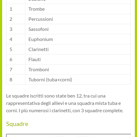
1
Trombe
2
Percussioni
3
Sassofoni
4
Euphonium
5
Clarinetti
6
Flauti
7
Tromboni
8
Tuborni (tuba+corni)
Le squadre iscritti sono state ben 12, tra cui una
rappresentativa degli allievi e una squadra mista tuba e
corni. I più numerosi i clarinetti, con 3 squadre complete.
Squadre