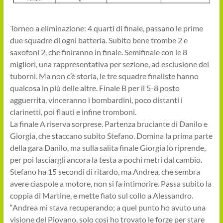
Torneo a eliminazione: 4 quarti di finale, passano le prime
due squadre di ogni batteria. Subito bene trombe 2 e
saxofoni 2, che finiranno in finale. Semifinale con le 8
migliori, una rappresentativa per sezione, ad esclusione dei
tuborni. Ma non c’è storia, le tre squadre finaliste hanno
qualcosa in più delle altre. Finale B per il 5-8 posto
agguerrita, vinceranno i bombardini, poco distanti i
clarinetti, poi flauti e infine tromboni.
La finale A riserva sorprese. Partenza bruciante di Danilo e
Giorgia, che staccano subito Stefano. Domina la prima parte
della gara Danilo, ma sulla salita finale Giorgia lo riprende,
per poi lasciargli ancora la testa a pochi metri dal cambio.
Stefano ha 15 secondi di ritardo, ma Andrea, che sembra
avere ciaspole a motore, non si fa intimorire. Passa subito la
coppia di Martine, e mette fiato sul collo a Alessandro.
“Andrea mi stava recuperando; a quel punto ho avuto una
visione del Piovano, solo così ho trovato le forze per stare